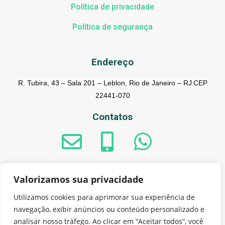
Política de privacidade
Política de segurança
Endereço
R. Tubira, 43 – Sala 201 – Leblon, Rio de Janeiro – RJ
CEP
22441-070
Contatos
Valorizamos sua privacidade
© 2023 - GreenAnt do Brasil Sistemas de informação S.A. -
Utilizamos cookies para aprimorar sua experiência de
CNPJ: 21.855.107/0001-91
navegação, exibir anúncios ou conteúdo personalizado e
analisar nosso tráfego. Ao clicar em “Aceitar todos”, você