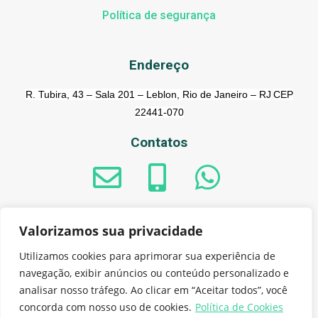
Política de segurança
Endereço
R. Tubira, 43 – Sala 201 – Leblon, Rio de Janeiro – RJ
CEP
22441-070
Contatos
Valorizamos sua privacidade
© 2023 - GreenAnt do Brasil Sistemas de informação S.A. -
Utilizamos cookies para aprimorar sua experiência de
CNPJ: 21.855.107/0001-91
navegação, exibir anúncios ou conteúdo personalizado e
analisar nosso tráfego. Ao clicar em “Aceitar todos”, você
concorda com nosso uso de cookies.
Política de Cookies